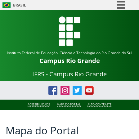
BRASIL
Simplifique!
Comunica BR
Participe
Acesso à informação
Instituto Federal de Educação, Ciência e Tecnologia do Rio Grande do Sul
Legislação
Campus
Rio Grande
Canais
IFRS - Campus Rio Grande
ACESSIBILIDADE
MAPA DO PORTAL
ALTO CONTRASTE
Mapa do Portal